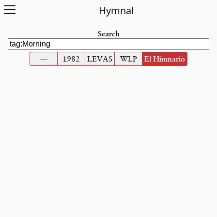
Open Menu
Hymnal
Search
—
1982
LEVAS
WLP
El Himnario